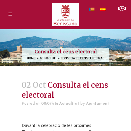
Consulta el cens electoral
>
>
HOME
ACTUALITAT
CONSULTA EL CENS ELECTORAL
02 Oct
Consulta el cens
electoral
Posted at 08:07h
in
Actualitat
by
Ajuntament
Davant la celebració de les pròximes