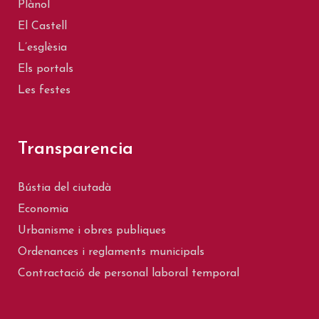
Plànol
El Castell
L’esglèsia
Els portals
Les festes
Transparencia
Bústia del ciutadà
Economia
Urbanisme i obres publiques
Ordenances i reglaments municipals
Contractació de personal laboral temporal