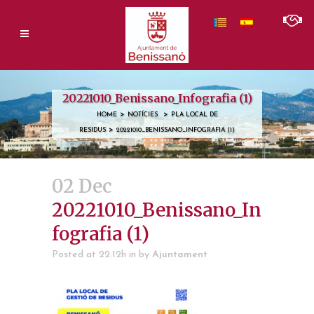
20221010_Benissano_Infografia (1)
>
>
HOME
NOTÍCIES
PLA LOCAL DE
>
RESIDUS
20221010_BENISSANO_INFOGRAFIA (1)
02 Dec
20221010_Benissano_In
fografia (1)
Posted at 22:12h
in
by
Ajuntament