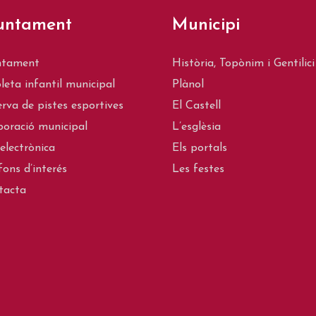
untament
Municipi
ntament
Història, Topònim i Gentilici
leta infantil municipal
Plànol
rva de pistes esportives
El Castell
oració municipal
L’esglèsia
electrònica
Els portals
fons d’interés
Les festes
tacta