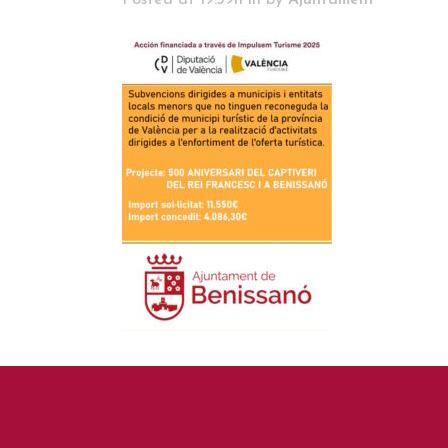
Posted at 19:39h
in
by
Ajuntament