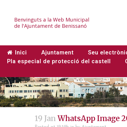
Benvinguts a la Web Municipal
de l'Ajuntament de Benissanó
WhatsAp
Inici
Ajuntament
Seu electròni
Pla especial de protecció del castell
HOME
>
NOTÍCIES
>
500 ANIVERSAR
19 Jan
WhatsApp Image 202