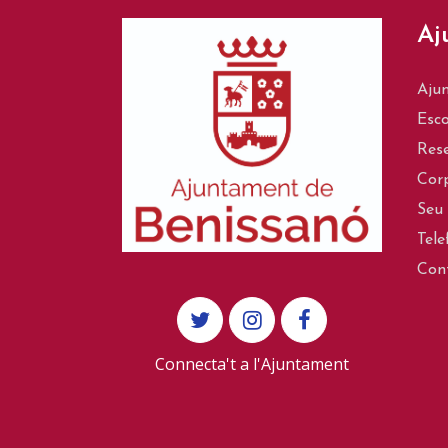
Aj
Aju
Esco
Rese
Corp
Seu 
Tele
Con
Connecta't a l'Ajuntament