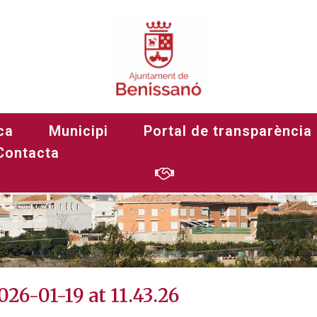
p Image 2026-01-19 at 
ca
Municipi
Portal de transparència
Contacta
I DEL CAPTIVERI DEL REI FRANCESC I A BENISSANÓ
>
6-01-19 at 11.43.26