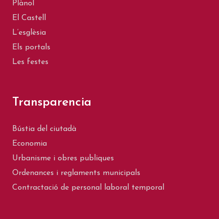
Plànol
El Castell
L’esglèsia
Els portals
Les festes
Transparencia
Bústia del ciutadà
Economia
Urbanisme i obres publiques
Ordenances i reglaments municipals
Contractació de personal laboral temporal