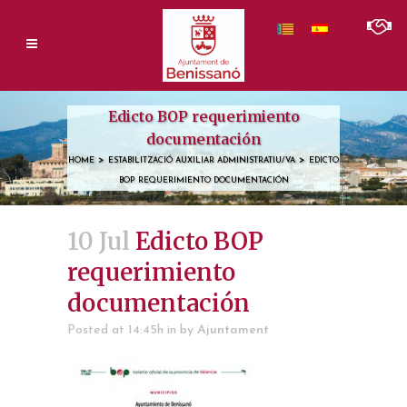
Edicto BOP requerimiento
documentación
>
>
HOME
ESTABILITZACIÓ AUXILIAR ADMINISTRATIU/VA
EDICTO
BOP REQUERIMIENTO DOCUMENTACIÓN
10 Jul
Edicto BOP
requerimiento
documentación
Posted at 14:45h
in
by
Ajuntament