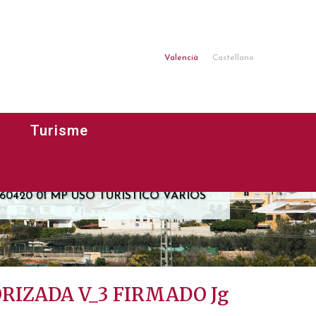
Valencià
Castellano
O VARIOS
ADO Jg
Turisme
60420 01 MP USO TURISTICO VARIOS
RIZADA V_3 FIRMADO Jg