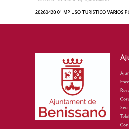
Posted at 07:55h
in
by
Ajuntament
20260420 01 MP USO TURISTICO VARIOS 
Aj
Aju
Esco
Rese
Corp
Seu 
Tele
Con