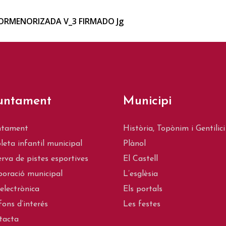
PORMENORIZADA V_3 FIRMADO Jg
untament
Municipi
ntament
Història, Topònim i Gentilici
leta infantil municipal
Plànol
rva de pistes esportives
El Castell
oració municipal
L’esglèsia
electrònica
Els portals
fons d’interés
Les festes
tacta