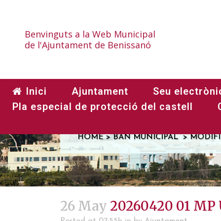
Benvinguts a la Web Municipal
de l'Ajuntament de Benissanó
2026042
PORME
Inici
Ajuntament
Seu electròni
Pla especial de protecció del castell
HOME
>
BAN MUNICIPAL
>
MODIFI
26 May
20260420 01 MP