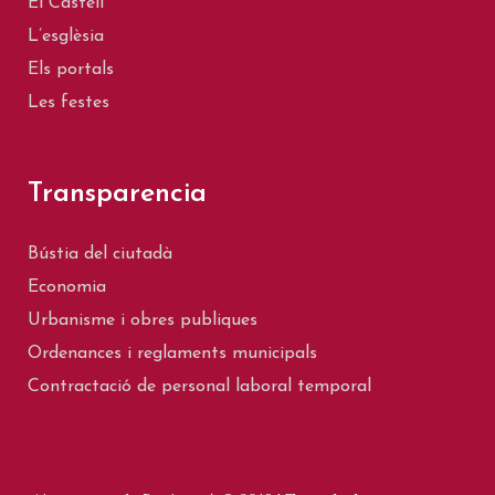
El Castell
L’esglèsia
Els portals
Les festes
Transparencia
Bústia del ciutadà
Economia
Urbanisme i obres publiques
Ordenances i reglaments municipals
Contractació de personal laboral temporal