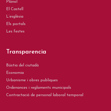
Plànol
El Castell
L’esglèsia
Els portals
Les festes
Transparencia
Bústia del ciutadà
Economia
Urbanisme i obres publiques
Ordenances i reglaments municipals
Contractació de personal laboral temporal