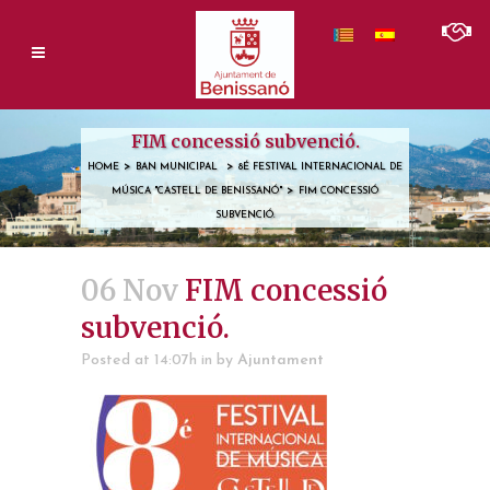
FIM concessió subvenció.
>
>
HOME
BAN MUNICIPAL
8É FESTIVAL INTERNACIONAL DE
>
MÚSICA "CASTELL DE BENISSANÓ"
FIM CONCESSIÓ
SUBVENCIÓ.
06 Nov
FIM concessió
subvenció.
Posted at 14:07h
in
by
Ajuntament