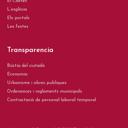
El Castell
L’esglèsia
Els portals
Les festes
Transparencia
Bústia del ciutadà
Economia
Urbanisme i obres publiques
Ordenances i reglaments municipals
Contractació de personal laboral temporal